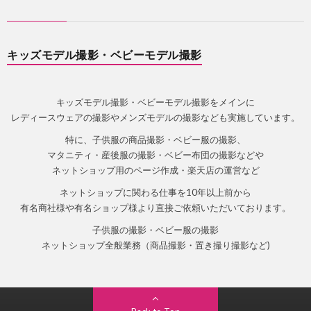
キッズモデル撮影・ベビーモデル撮影
キッズモデル撮影・ベビーモデル撮影をメインに
レディースウェアの撮影やメンズモデルの撮影なども実施しています。
特に、子供服の商品撮影・ベビー服の撮影、
マタニティ・産後服の撮影・ベビー布団の撮影などや
ネットショップ用のページ作成・楽天店の運営など
ネットショップに関わる仕事を10年以上前から
有名商社様や有名ショップ様より直接ご依頼いただいております。
子供服の撮影・ベビー服の撮影
ネットショップ全般業務（商品撮影・置き撮り撮影など)