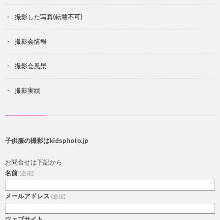
撮影した写真(転載不可)
撮影会情報
撮影会風景
撮影実績
子供服の撮影はkidsphoto.jp
お問合せは下記から
名前
(必須)
メールアドレス
(必須)
ウェブサイト