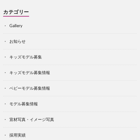
カテゴリー
Gallery
お知らせ
キッズモデル募集
キッズモデル募集情報
ベビーモデル募集情報
モデル募集情報
宣材写真・イメージ写真
採用実績