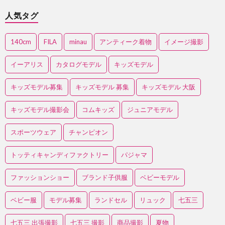
人気タグ
140cm
FILA
minau
アンティーク着物
イメージ撮影
イーアリス
カタログモデル
キッズモデル
キッズモデル募集
キッズモデル 募集
キッズモデル 大阪
キッズモデル撮影会
コムキッズ
ジュニアモデル
スポーツウェア
チャンピオン
トッティキャンディファクトリー
パジャマ
ファッションショー
ブランド子供服
ベビーモデル
ベビー服
モデル募集
ランドセル
リュック
七五三
七五三 出張撮影
七五三 撮影
商品撮影
夏物