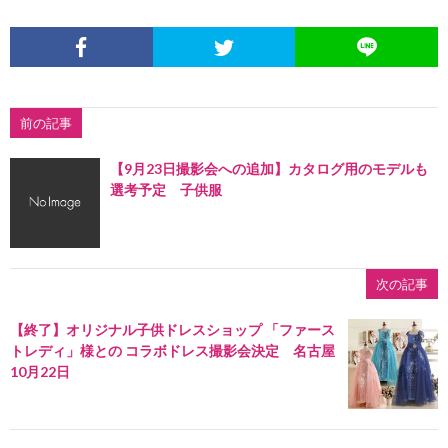
デ
ル)
前の記事
【9月23日撮影会への追加】カタログ用のモデルも
選考予定 子供服
次の記事
【終了】オリジナル子供ドレスショップ 「ファース
トレディ」様との コラボドレス撮影会決定 名古屋
10月22日