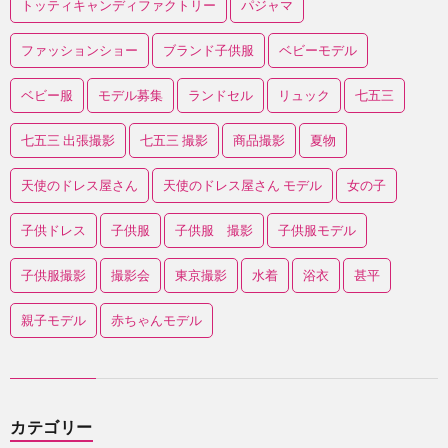
トッティキャンディファクトリー
パジャマ
ファッションショー
ブランド子供服
ベビーモデル
ベビー服
モデル募集
ランドセル
リュック
七五三
七五三 出張撮影
七五三 撮影
商品撮影
夏物
天使のドレス屋さん
天使のドレス屋さん モデル
女の子
子供ドレス
子供服
子供服 撮影
子供服モデル
子供服撮影
撮影会
東京撮影
水着
浴衣
甚平
親子モデル
赤ちゃんモデル
カテゴリー