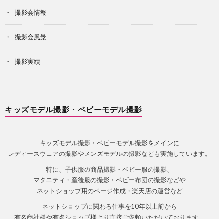
撮影会情報
撮影会風景
撮影実績
キッズモデル撮影・ベビーモデル撮影
キッズモデル撮影・ベビーモデル撮影をメインに
レディースウェアの撮影やメンズモデルの撮影なども実施しています。
特に、子供服の商品撮影・ベビー服の撮影、
マタニティ・産後服の撮影・ベビー布団の撮影などや
ネットショップ用のページ作成・楽天店の運営など
ネットショップに関わる仕事を10年以上前から
有名商社様や有名ショップ様より直接ご依頼いただいております。