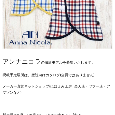
デ
ル)
アンナニコラ
の撮影モデルを募集いたします。
掲載予定場所は、産院向けカタログ(全員ではありません)
メーカー直営ネットショップ(ほほえみ工房 楽天店・ヤフー店・ア
マゾンなど)
新生児 3カ月～6カ月ぐらいまでの赤ちゃん 計3名