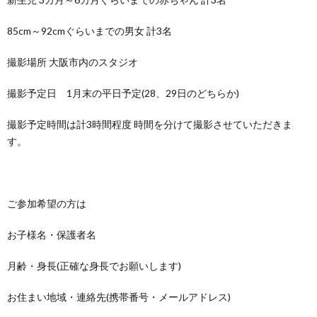
85cm～92cmぐらいまでの男女 計3名
撮影場所 大阪市内のスタジオ
撮影予定日 1月末の平日予定(28、29日のどちらか)
撮影予定時間は計3時間程度 時間を分けて撮影させていただきま
す。
ご参加希望の方は
お子様名・保護者名
月齢・身長(正確な身長でお願いします)
お住まい地域・連絡先(携帯番号・メールアドレス)