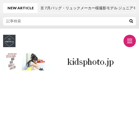
NEW ARTICLE
東京 7月バッグ・リュックメーカー様撮影モデル ジュニアモデル
Conta
商
品
撮