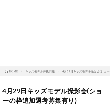
影
代
イ
行
メ
撮
撮
ー
影
メ
影
ジ
登
ー
サ
メ
撮
録
ル
イ
キッズモデル募集情報
4月29日キッズモデル撮影会(ショ
HOME
ニ
影
モ
が
ト
4月29日キッズモデル撮影会(ショ
ュ
(キ
デ
届
マ
ーの枠追加選考募集有り)
ー
ッ
ル
か
ッ