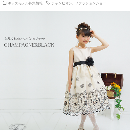
キッズモデル募集情報
チャンピオン
,
ファッションショー
(メ
ズ
募
な
プ
ー
モ
集
い
カ
デ
の
方
ー
ル・
ご
へ
様
ベ
案
向
ビ
内
け)
ー
モ