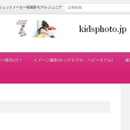
ーカー様撮影モデル ジュニアモデル
ー様向け)
イメージ撮影(キッズモデル・ベビーモデル)
撮
品撮影代行
ップ・子供服メーカーさん