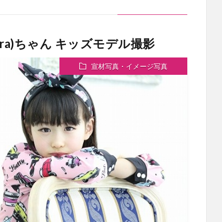
-ra)ちゃん キッズモデル撮影
宣材写真・イメージ写真