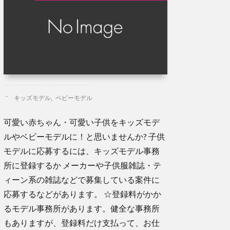
キッズモデル
,
ベビーモデル
可愛い赤ちゃん・可愛い子供をキッズモデ
ルやベビーモデルに！と思いませんか? 子供
モデルに応募するには、キッズモデル事務
所に登録するか メーカーや子供服雑誌・テ
ィーン系の雑誌などで募集している案件に
応募するなどがあります。 ☆登録料がかか
るモデル事務所があります。健全な事務所
もありますが、登録料だけ支払って、お仕