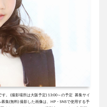
。 (撮影場所は大阪予定) 13:00～の予定 募集サイ
モデル募集(無料) 撮影した画像は、HP・SNSで使用する予