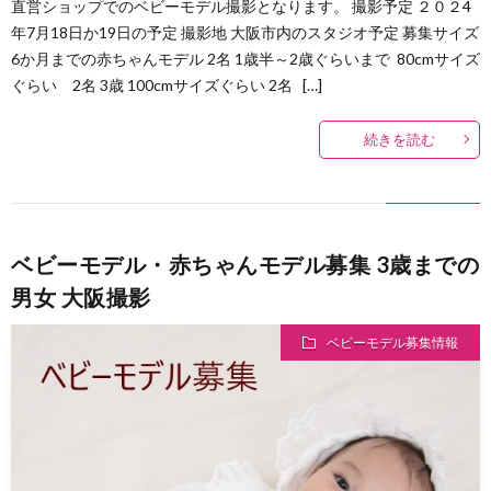
直営ショップでのベビーモデル撮影となります。 撮影予定 ２０２4
年7月18日か19日の予定 撮影地 大阪市内のスタジオ予定 募集サイズ
(メ
ズ
募
な
プ
6か月までの赤ちゃんモデル 2名 1歳半～2歳ぐらいまで 80cmサイズ
ぐらい 2名 3歳 100cmサイズぐらい 2名 […]
ー
モ
集
い
続きを読む
カ
デ
の
方
ー
ル・
ご
へ
ベビーモデル・赤ちゃんモデル募集 3歳までの
様
ベ
案
男女 大阪撮影
ベビーモデル募集情報
向
ビ
内
け)
ー
モ