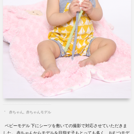
赤ちゃん
,
赤ちゃんモデル
ベビーモデル 下にシーツを敷いての撮影で対応させていただきま
した。 赤ちゃんからモデルを目指す子もとっても多く、おむつモデ