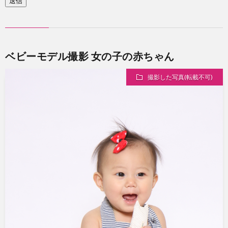
送信
ベビーモデル撮影 女の子の赤ちゃん
撮影した写真(転載不可)