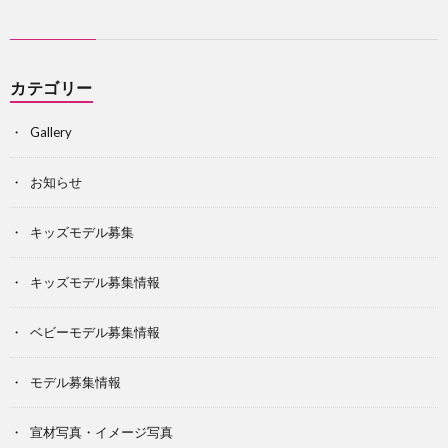
カテゴリー
Gallery
お知らせ
キッズモデル募集
キッズモデル募集情報
ベビーモデル募集情報
モデル募集情報
宣材写真・イメージ写真