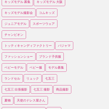
キッズモデル 募集
キッズモデル 大阪
キッズモデル撮影会
コムキッズ
ジュニアモデル
スポーツウェア
チャンピオン
トッティキャンディファクトリー
パジャマ
ファッションショー
ブランド子供服
ベビーモデル
ベビー服
モデル募集
ランドセル
リュック
七五三
七五三 出張撮影
七五三 撮影
商品撮影
夏物
天使のドレス屋さん