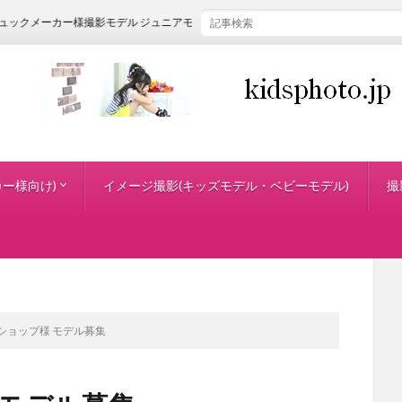
カー様撮影モデル ジュニアモデル
ー様向け)
イメージ撮影(キッズモデル・ベビーモデル)
撮
品撮影代行
ップ・子供服メーカーさん
ショップ様 モデル募集