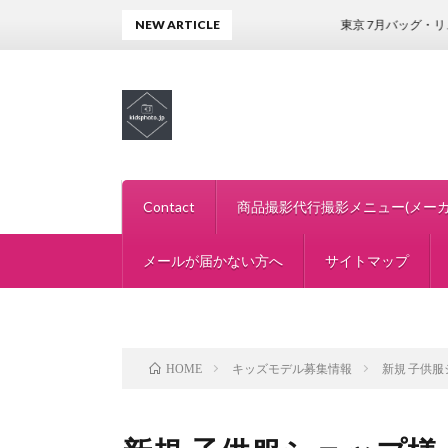
NEW ARTICLE
東京 7月バッグ・リュックメー
Contact
商品撮影代行撮影メニュー(メーカ
メールが届かない方へ
出張撮影モデル撮影
ベビー服モデル撮影 赤ちゃん 商
子供服商品撮影希望の子供服ショ
サイトマップ
キッズモデル募集情報
新規 子供服
HOME