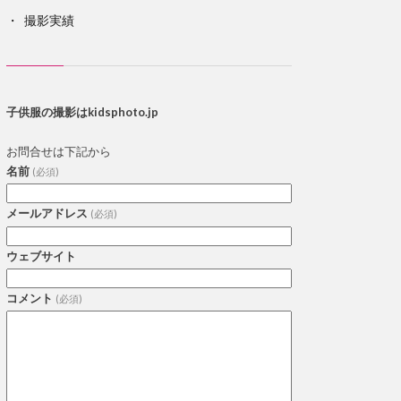
撮影実績
子供服の撮影はkidsphoto.jp
お問合せは下記から
名前
(必須)
メールアドレス
(必須)
ウェブサイト
コメント
(必須)