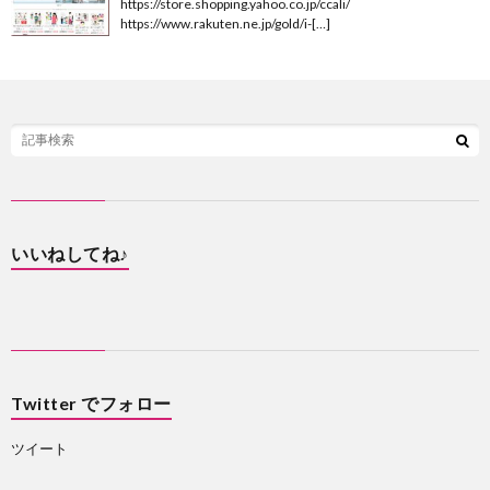
https://store.shopping.yahoo.co.jp/ccali/
https://www.rakuten.ne.jp/gold/i-[…]
いいねしてね♪
Twitter でフォロー
ツイート