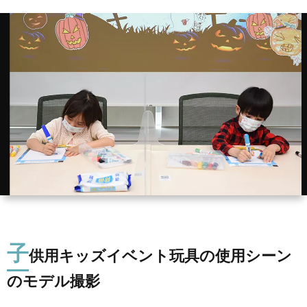
影
代
イ
行
メ
撮
撮
ー
影
メ
影
ジ
登
ー
サ
メ
撮
録
ル
イ
ニ
影
モ
が
ト
子
供用キッズイベント玩具の使用シーン
ュ
(キ
デ
届
マ
のモデル撮影
ー
ッ
ル
か
ッ