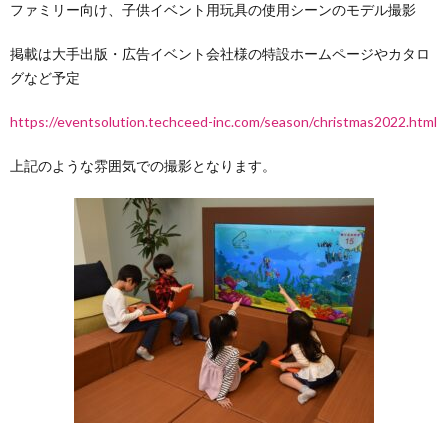
ファミリー向け、子供イベント用玩具の使用シーンのモデル撮影
(メ
ズ
募
な
プ
掲載は大手出版・広告イベント会社様の特設ホームページやカタロ
グなど予定
ー
モ
集
い
https://eventsolution.techceed-inc.com/season/christmas2022.html
カ
デ
の
方
上記のような雰囲気での撮影となります。
ー
ル・
ご
へ
様
ベ
案
向
ビ
内
け)
ー
モ